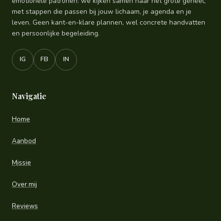
emotionele patronen: we kijken samen naar het grote geheel,
met stappen die passen bij jouw lichaam, je agenda en je
leven. Geen kant-en-klare plannen, wel concrete handvatten
en persoonlijke begeleiding.
IG
FB
IN
Navigatie
Home
Aanbod
Missie
Over mij
Reviews