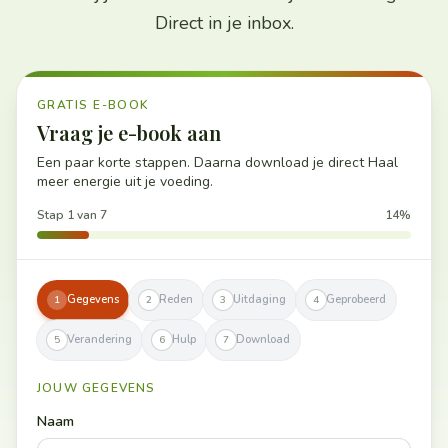
Direct in je inbox.
GRATIS E-BOOK
Vraag je e-book aan
Een paar korte stappen. Daarna download je direct Haal
meer energie uit je voeding.
Stap 1 van 7
14
%
Gegevens
Reden
Uitdaging
Geprobeerd
1
2
3
4
Verandering
Hulp
Download
5
6
7
JOUW GEGEVENS
Naam