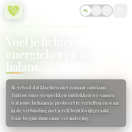
Naar hoofdinhoud
NL
EN
PT
KRISTA BOOTS · HOLISTISCH COACH
Voel je lichter,
energieker en in
balans.
Ik geloof dat klachten niet zomaar ontstaan.
Tijdens onze gesprekken ontdekken we samen
wat jouw lichaam je probeert te vertellen en waar
jij de verbinding met jezelf bent kwijtgeraakt.
Dáár begint duurzame verandering.